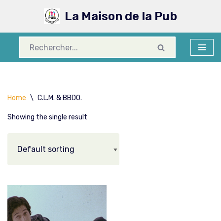
La Maison de la Pub
Aller
au
contenu
Home
\
C.L.M. & BBDO.
Showing the single result