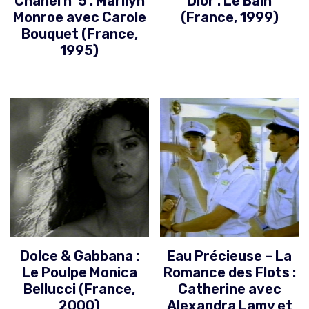
Chanel n°5 : Marilyn
Dior : Le Bain
Monroe avec Carole
(France, 1999)
Bouquet (France,
1995)
Dolce & Gabbana :
Eau Précieuse – La
Le Poulpe Monica
Romance des Flots :
Bellucci (France,
Catherine avec
2000)
Alexandra Lamy et