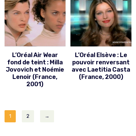
L’Oréal Air Wear
L’Oréal Elsève : Le
fond de teint : Milla
pouvoir renversant
Jovovich et Noémie
avec Laetitia Casta
Lenoir (France,
(France, 2000)
2001)
1
2
→