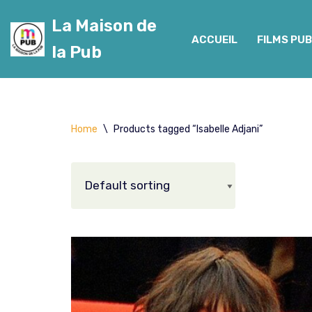
La Maison de
Aller
ACCUEIL
FILMS PUB
la Pub
au
contenu
Home
\
Products tagged “Isabelle Adjani”