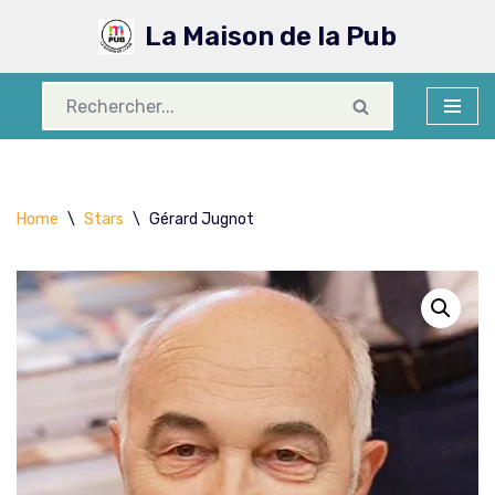
La Maison de la Pub
Aller
au
contenu
Home
\
Stars
\
Gérard Jugnot