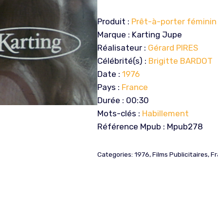
Produit :
Prêt-à-porter féminin
Marque : Karting Jupe
Réalisateur :
Gérard PIRES
Célébrité(s) :
Brigitte BARDOT
Date :
1976
Pays :
France
Durée : 00:30
Mots-clés :
Habillement
Référence Mpub : Mpub278
Categories:
1976
,
Films Publicitaires
,
Fr