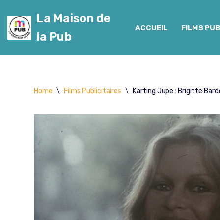
La Maison de
Aller
ACCUEIL
FILMS PUB
la Pub
au
contenu
Home
\
Films Publicitaires
\
Karting Jupe : Brigitte Bard