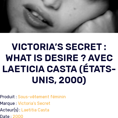
VICTORIA’S SECRET :
WHAT IS DESIRE ? AVEC
LAETICIA CASTA (ÉTATS-
UNIS, 2000)
Produit :
Sous-vêtement féminin
Marque :
Victoria’s Secret
Acteur(s) :
Laetitia Casta
Date :
2000