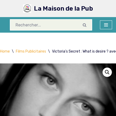
La Maison de la Pub
Aller
au
contenu
Home
\
Films Publicitaires
\
Victoria’s Secret : What is desire ? a