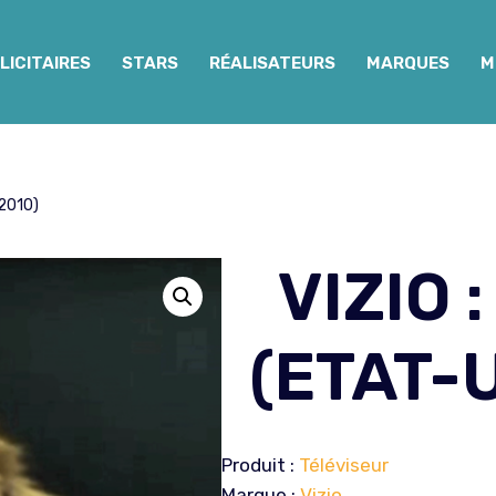
LICITAIRES
STARS
RÉALISATEURS
MARQUES
M
 2010)
VIZIO 
(ETAT-U
Produit :
Téléviseur
Marque :
Vizio