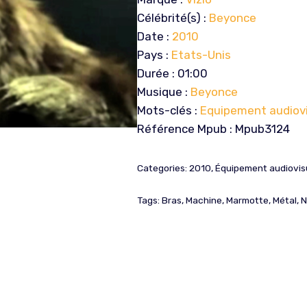
Célébrité(s) :
Beyonce
Date :
2010
Pays :
Etats-Unis
Durée : 01:00
Musique :
Beyonce
Mots-clés :
Equipement audiov
Référence Mpub : Mpub3124
Categories:
2010
,
Équipement audiovis
Tags:
Bras
,
Machine
,
Marmotte
,
Métal
,
N