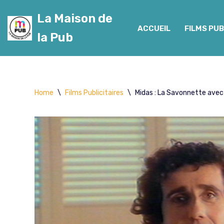
La Maison de
Aller
ACCUEIL
FILMS PUB
la Pub
au
contenu
Home
\
Films Publicitaires
\
Midas : La Savonnette avec 