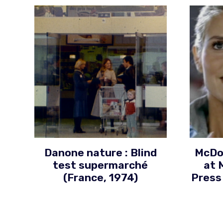
Danone nature : Blind
McDon
test supermarché
at 
(France, 1974)
Press