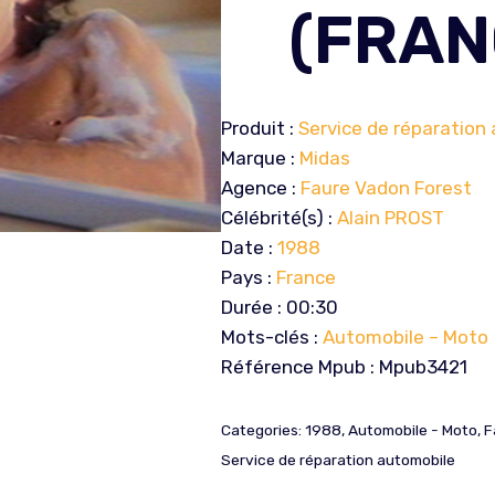
(FRAN
Produit :
Service de réparation
Marque :
Midas
Agence :
Faure Vadon Forest
Célébrité(s) :
Alain PROST
Date :
1988
Pays :
France
Durée : 00:30
Mots-clés :
Automobile – Moto
Référence Mpub : Mpub3421
Categories:
1988
,
Automobile - Moto
,
F
Service de réparation automobile